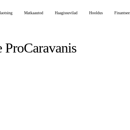
laotsing
Matkaautod
Haagissuvilad
Hooldus
Finantsee
e ProCaravanis