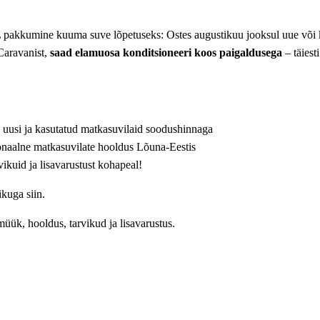
pakkumine kuuma suve lõpetuseks: Ostes augustikuu jooksul uue või 
aravanist,
saad elamuosa konditsioneeri koos paigaldusega
– täiest
k uusi ja kasutatud matkasuvilaid soodushinnaga
onaalne matkasuvilate hooldus Lõuna-Eestis
vikuid ja lisavarustust kohapeal!
kuga siin.
üük, hooldus, tarvikud ja lisavarustus.