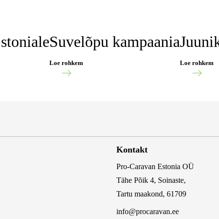
stoniale
Suvelõpu kampaania
Juuni
Loe rohkem
Loe rohkem
Kontakt
Pro-Caravan Estonia OÜ
Tähe Põik 4, Soinaste,
Tartu maakond, 61709
info@procaravan.ee