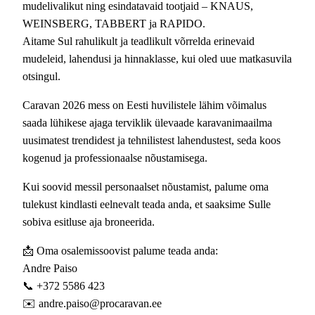
mudelivalikut ning esindatavaid tootjaid – KNAUS,
WEINSBERG, TABBERT ja RAPIDO.
Aitame Sul rahulikult ja teadlikult võrrelda erinevaid
mudeleid, lahendusi ja hinnaklasse, kui oled uue matkasuvila
otsingul.
Caravan 2026 mess on Eesti huvilistele lähim võimalus
saada lühikese ajaga terviklik ülevaade karavanimaailma
uusimatest trendidest ja tehnilistest lahendustest, seda koos
kogenud ja professionaalse nõustamisega.
Kui soovid messil personaalset nõustamist, palume oma
tulekust kindlasti eelnevalt teada anda, et saaksime Sulle
sobiva esitluse aja broneerida.
📩 Oma osalemissoovist palume teada anda:
Andre Paiso
📞 +372 5586 423
✉️ andre.paiso@procaravan.ee