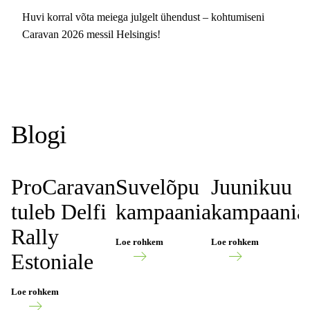
Huvi korral võta meiega julgelt ühendust – kohtumiseni
Caravan 2026 messil Helsingis!
Blogi
ProCaravan
Suvelõpu
Juunikuu
tuleb Delfi
kampaania
kampaania
Rally
Loe rohkem
Loe rohkem
Estoniale
Loe rohkem