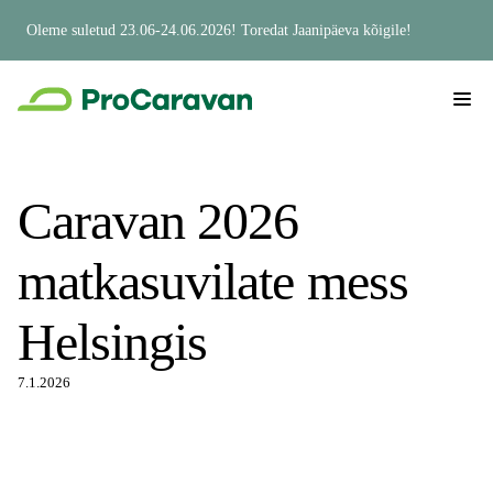
Oleme suletud 23.06-24.06.2026! Toredat Jaanipäeva kõigile!
Caravan 2026
matkasuvilate mess
Helsingis
7.1.2026