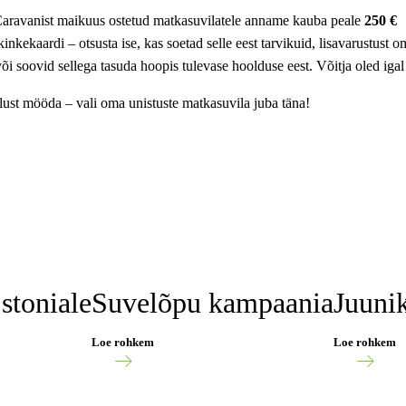
aravanist maikuus ostetud matkasuvilatele anname kauba peale
250 €
inkekaardi – otsusta ise, kas soetad selle eest tarvikuid, lisavarustust o
õi soovid sellega tasuda hoopis tulevase hoolduse eest. Võitja oled igal
lust mööda – vali oma unistuste matkasuvila juba täna!
stoniale
Suvelõpu kampaania
Juuni
Loe rohkem
Loe rohkem