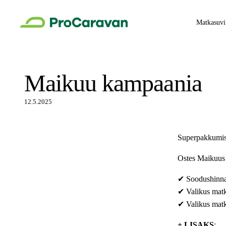
Matkasuvi
Maikuu kampaania
12.5.2025
Superpakkumis
Ostes Maikuus 
✔ Soodushinna
✔ Valikus matka
✔ Valikus matk
+ LISAKS
: