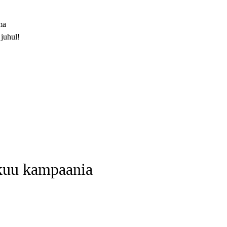
ma
 juhul!
kuu kampaania