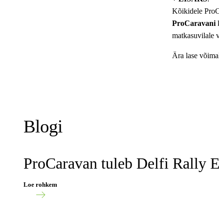
Kõikidele ProC
ProCaravani
k
matkasuvilale v
Ära lase võima
Blogi
ProCaravan tuleb Delfi Rally E
Loe rohkem