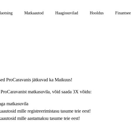
laotsing
Matkaautod
Haagissuvilad
Hooldus
Finantsee
ed ProCaravanis jätkuvad ka Maikuus!
ProCaravanist matkasuvila, võid saada 3X võidu:
ga matkasuvila
autosid mille registreerimistasu tasume teie eest!
aautosid mille aastamaksu tasume teie eest!