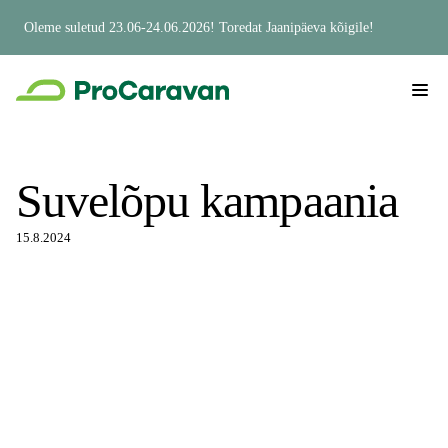
Oleme suletud 23.06-24.06.2026! Toredat Jaanipäeva kõigile!
Suvelõpu kampaania
15.8.2024