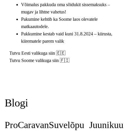
Võimalus pakkuda oma sõidukit sissemaksuks –
mugav ja lihtne vahetus!
Pakumine kehtib ka Soome laos olevatele
matkaautodele.
Pakkumine kestab vaid kuni 31.8.2024 – kiirusta,
kiirematele parem valik
Tutvu Eesti valikuga siin
🇪🇪
Tutvu Soome valikuga siin
🇫🇮
Blogi
ProCaravan
Suvelõpu
Juunikuu